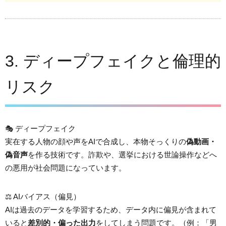
3. ディープフェイクと倫理的
リスク
🎭 ディープフェイク
実在する人物の顔や声をAIで合成し、本物そっくりの
偽動画・
偽音声
を作る技術です。詐欺や、選挙における世論操作などへ
の悪用が社会問題になっています。
⚖️ AIバイアス（偏見）
AIは過去のデータを学習するため、データ内に偏見が含まれて
いると
差別的・偏った出力
をしてしまう問題です。（例：「男