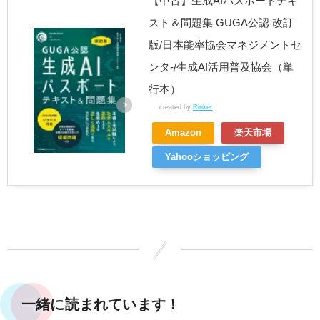
【中古】生成AIパスポートテキ
スト＆問題集 GUGA公認 改訂
版/日本能率協会マネジメントセ
ンタ-/生成AI活用普及協会（単
行本）
created by
Rinker
Amazon
楽天市場
Yahooショッピング
一緒に読まれています！