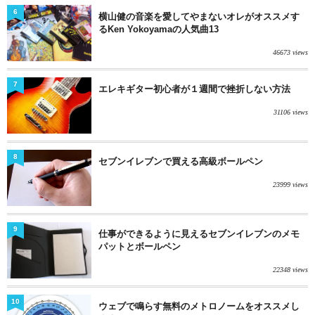
6
横山健の音楽を愛してやまないオレがオススメす
るKen Yokoyamaの人気曲13
46673 views
7
エレキギター初心者が１週間で挫折しない方法
31106 views
8
セブンイレブンで買える高級ボールペン
23999 views
9
仕事ができるように見えるセブンイレブンのメモ
パットとボールペン
22348 views
10
ウェブで鳴らす無料のメトロノームをオススメし