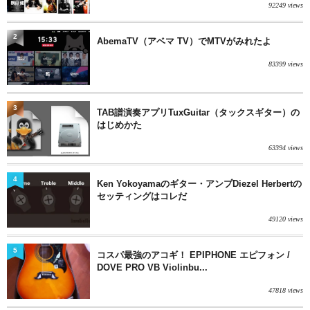
92249 views
2
AbemaTV（アベマ TV）でMTVがみれたよ
83399 views
3
TAB譜演奏アプリTuxGuitar（タックスギター）の
はじめかた
63394 views
4
Ken Yokoyamaのギター・アンプDiezel Herbertの
セッティングはコレだ
49120 views
5
コスパ最強のアコギ！ EPIPHONE エピフォン /
DOVE PRO VB Violinbu...
47818 views