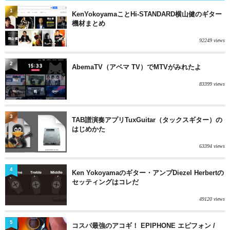
1
KenYokoyamaことHi-STANDARD横山健のギター
機材まとめ
92249 views
2
AbemaTV（アベマ TV）でMTVがみれたよ
83399 views
3
TAB譜演奏アプリTuxGuitar（タックスギター）の
はじめかた
63394 views
4
Ken Yokoyamaのギター・アンプDiezel Herbertの
セッティングはコレだ
49120 views
5
コスパ最強のアコギ！ EPIPHONE エピフォン /