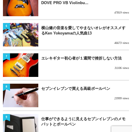
DOVE PRO VB Violinbu...
47819 views
6
横山健の音楽を愛してやまないオレがオススメす
るKen Yokoyamaの人気曲13
46673 views
7
エレキギター初心者が１週間で挫折しない方法
31106 views
8
セブンイレブンで買える高級ボールペン
23999 views
9
仕事ができるように見えるセブンイレブンのメモ
パットとボールペン