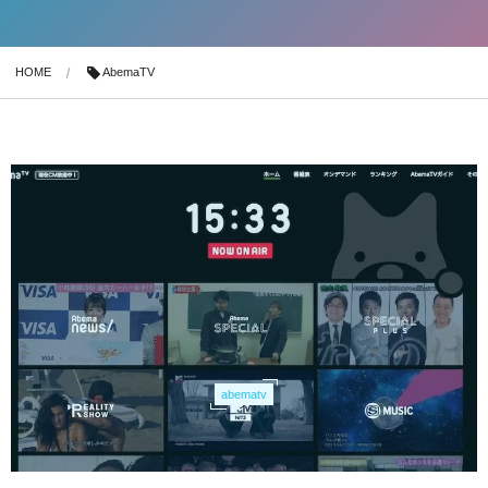
HOME
AbemaTV
abematv