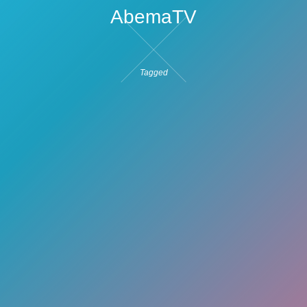
AbemaTV
Tagged