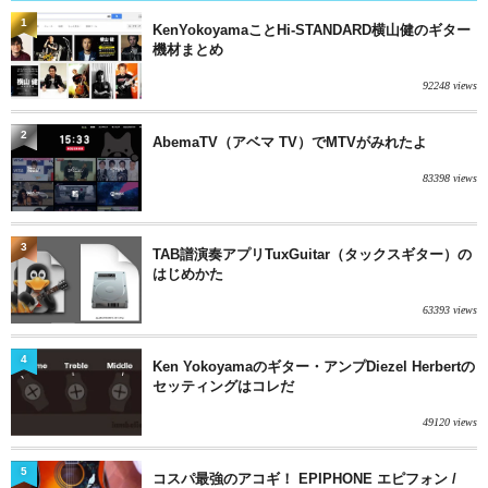
1
KenYokoyamaことHi-STANDARD横山健のギター
機材まとめ
92248 views
2
AbemaTV（アベマ TV）でMTVがみれたよ
83398 views
3
TAB譜演奏アプリTuxGuitar（タックスギター）の
はじめかた
63393 views
4
Ken Yokoyamaのギター・アンプDiezel Herbertの
セッティングはコレだ
49120 views
5
コスパ最強のアコギ！ EPIPHONE エピフォン /