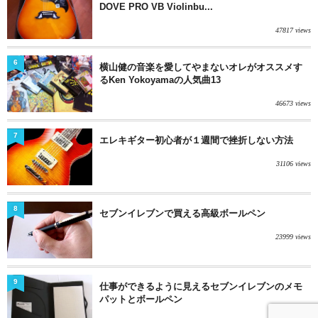
DOVE PRO VB Violinbu...
47817 views
6
横山健の音楽を愛してやまないオレがオススメす
るKen Yokoyamaの人気曲13
46673 views
7
エレキギター初心者が１週間で挫折しない方法
31106 views
8
セブンイレブンで買える高級ボールペン
23999 views
9
仕事ができるように見えるセブンイレブンのメモ
パットとボールペン