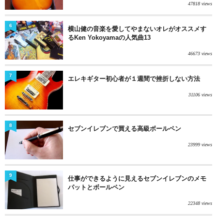
47818 views
6
横山健の音楽を愛してやまないオレがオススメす
るKen Yokoyamaの人気曲13
46673 views
7
エレキギター初心者が１週間で挫折しない方法
31106 views
8
セブンイレブンで買える高級ボールペン
23999 views
9
仕事ができるように見えるセブンイレブンのメモ
パットとボールペン
22348 views