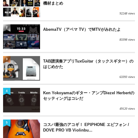
機材まとめ
92248 views
2
AbemaTV（アベマ TV）でMTVがみれたよ
83398 views
3
TAB譜演奏アプリTuxGuitar（タックスギター）の
はじめかた
63393 views
4
Ken Yokoyamaのギター・アンプDiezel Herbertの
セッティングはコレだ
49120 views
5
コスパ最強のアコギ！ EPIPHONE エピフォン /
DOVE PRO VB Violinbu...