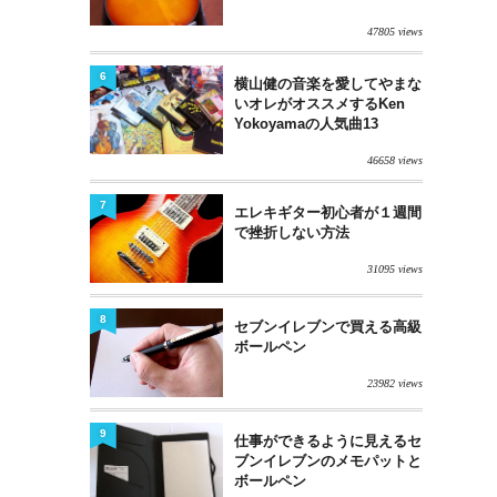
47805 views
6
横山健の音楽を愛してやまな
いオレがオススメするKen
Yokoyamaの人気曲13
46658 views
7
エレキギター初心者が１週間
で挫折しない方法
31095 views
8
セブンイレブンで買える高級
ボールペン
23982 views
9
仕事ができるように見えるセ
ブンイレブンのメモパットと
ボールペン