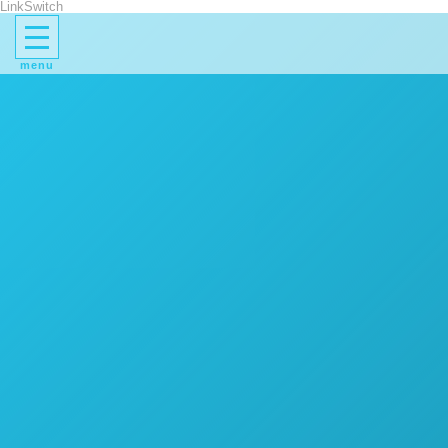
LinkSwitch
menu