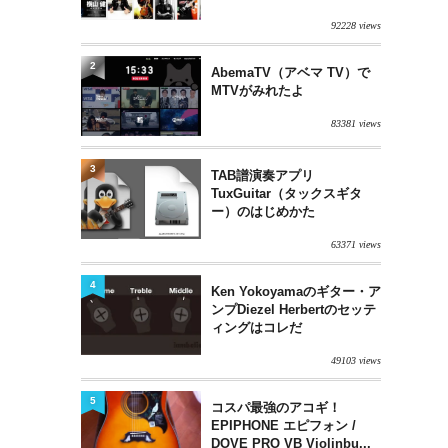
92228 views
2
AbemaTV（アベマ TV）で
MTVがみれたよ
83381 views
3
TAB譜演奏アプリ
TuxGuitar（タックスギタ
ー）のはじめかた
63371 views
4
Ken Yokoyamaのギター・ア
ンプDiezel Herbertのセッテ
ィングはコレだ
49103 views
5
コスパ最強のアコギ！
EPIPHONE エピフォン /
DOVE PRO VB Violinbu...