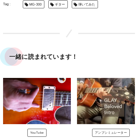
MG-300
ギター
弾いてみた
です。 そこで手持ちのUSBケーブルを片っ端から試し
ましたのですが、パソコン側からはMG-300を認識す
ることができませんでした。…
一緒に読まれています！
YouTube
アンプシミュレーター