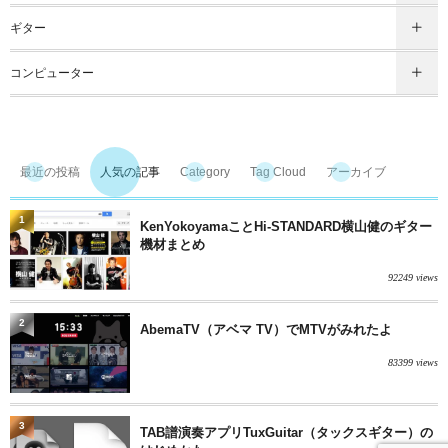
ギター
コンピューター
最近の投稿
人気の記事
Category
Tag Cloud
アーカイブ
1
KenYokoyamaことHi-STANDARD横山健のギター
機材まとめ
92249 views
2
AbemaTV（アベマ TV）でMTVがみれたよ
83399 views
3
TAB譜演奏アプリTuxGuitar（タックスギター）の