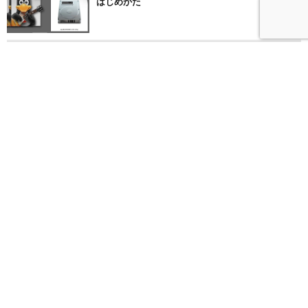
はじめかた
63394 views
4
Ken Yokoyamaのギター・アンプDiezel Herbertの
セッティングはコレだ
49120 views
5
コスパ最強のアコギ！ EPIPHONE エピフォン /
DOVE PRO VB Violinbu...
47818 views
6
横山健の音楽を愛してやまないオレがオススメす
るKen Yokoyamaの人気曲13
46673 views
7
エレキギター初心者が１週間で挫折しない方法
31106 views