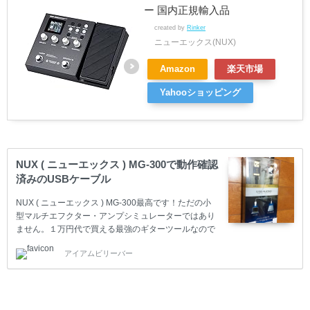
ー 国内正規輸入品
created by
Rinker
ニューエックス(NUX)
Amazon
楽天市場
Yahooショッピング
NUX ( ニューエックス ) MG-300で動作確認
済みのUSBケーブル
NUX ( ニューエックス ) MG-300最高です！ただの小
型マルチエフクター・アンプシミュレーターではあり
ません。１万円代で買える最強のギターツールなので
す。また、MG-300の性能を完璧に引き出し、優れた
アイアムビリーバー
サウンドを手に入れるにはパソコンとの接続が必須で
す。 パソコンと接続することでパラメーター調整の操
作性が向上します しかし、NUX ( ニューエックス )
MG-300には、パソコンとの接続に必要なUSBケーブ
ルが同梱されていないのです。 本当に残念でガッカリ