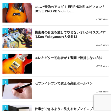
5
コスパ最強のアコギ！ EPIPHONE エピフォン /
DOVE PRO VB Violinbu...
47817 views
6
横山健の音楽を愛してやまないオレがオススメす
るKen Yokoyamaの人気曲13
46673 views
7
エレキギター初心者が１週間で挫折しない方法
31106 views
8
セブンイレブンで買える高級ボールペン
23999 views
9
仕事ができるように見えるセブンイレブンのメモ