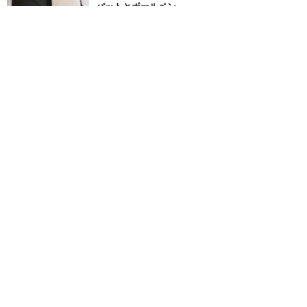
パットとボールペン
22348 views
10
ウェブで鳴らす無料のメトロノームをオススメし
ます
17035 views
SNSをフォローする