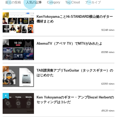
最近の投稿
人気の記事
Category
Tag Cloud
アーカイブ
1
KenYokoyamaことHi-STANDARD横山健のギター
機材まとめ
92248 views
2
AbemaTV（アベマ TV）でMTVがみれたよ
83398 views
3
TAB譜演奏アプリTuxGuitar（タックスギター）の
はじめかた
63393 views
4
Ken Yokoyamaのギター・アンプDiezel Herbertの
セッティングはコレだ
49120 views